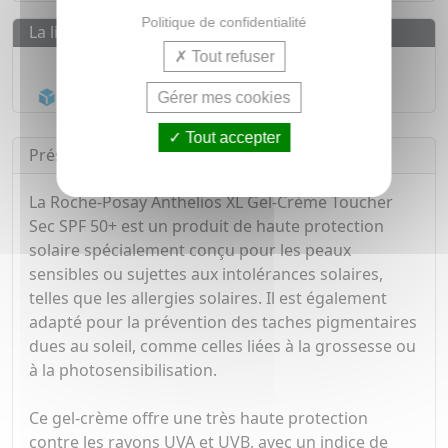
Politique de confidentialité
La livraison
Tout refuser
Livraison gratuite dès
55€
Acheminement Chronopost
en 24h*
Gérer mes cookies
Tout accepter
Présentation
La Roche-Posay Anthelios XL Gel-Crème Toucher
Sec SPF 50+ est un produit de haute protection
solaire spécialement conçu pour les peaux
sensibles ou sujettes aux intolérances solaires,
telles que les allergies solaires. Il est également
adapté pour la prévention des taches pigmentaires
dues au soleil, comme celles liées à la grossesse ou
à la photosensibilisation.
Ce gel-crème offre une très haute protection
contre les rayons UVA et UVB, avec un indice de