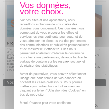
Sur nos sites et nos applications, nous
recueillons à chacune de vos visites des
données vous concernant. Ces données nous
permettent de vous proposer les offres et
services les plus pertinents pour vous, et de
vous adresser, en direct ou via des partenaires,
Promos Solaires
des communications et publicités personnalisées
et de mesurer leur efficacité. Elles nous
*Préparez votre peau pour l'été avec notre sélection de produits solaires
de parapharmacie. Profitez d'offres exceptionnelles sur des soins de
permettent également d'adapter le contenu de
grandes marques : protections solaires pour toute la famille, après-soleil
nos sites à vos préférences, de vous faciliter le
hydratants et soins adaptés à chaque type de peau. Alliez efficacité,
confort et sécurité tout en bénéficiant de prix avantageux. C'est le
partage de contenu sur les réseaux sociaux et
moment idéal pour faire le plein de vos indispensables solaires ! Offre
de réaliser des statistiques
valable sur articles signalés, dans la limite des stocks disponibles jusqu'au
31/08/2026.
Voir la sélection
Avant de poursuivre, vous pouvez sélectionner
l'usage que nous ferons de vos données en
Vos avantages
cochant les cases ci-dessous. Vous pourrez
mettre à jour votre choix à tout moment en
Des prix
IMBATTABLES
cliquant sur le lien "Utilisation des Cookies" en
bas de notre site.
Paiement en ligne
SÉCURISÉ
Merci d'avance pour votre confiance.
Paiement en
4 fois sans frais
à partir de 30€