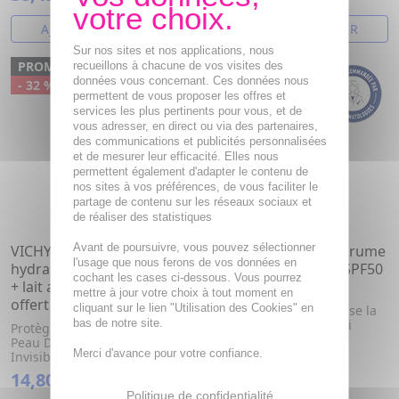
AJOUTER AU PANIER
AJOUTER AU PANIER
Sur nos sites et nos applications, nous
PROMO
PROMO
recueillons à chacune de vos visites des
données vous concernant. Ces données nous
- 32 %
- 32 %
permettent de vous proposer les offres et
services les plus pertinents pour vous, et de
vous adresser, en direct ou via des partenaires,
des communications et publicités personnalisées
et de mesurer leur efficacité. Elles nous
permettent également d'adapter le contenu de
nos sites à vos préférences, de vous faciliter le
partage de contenu sur les réseaux sociaux et
de réaliser des statistiques
Avant de poursuivre, vous pouvez sélectionner
VICHY Capital Soleil brume
VICHY Capital Soleil brume
l'usage que nous ferons de vos données en
hydratante invisible SPF50
hydratante invisible SPF50
cochant les cases ci-dessous. Vous pourrez
+ lait après-soleil 100ml
200ml
mettre à jour votre choix à tout moment en
offert
cliquant sur le lien "Utilisation des Cookies" en
Protège, Hydrate et Laisse la
bas de notre site.
Peau Douce avec un Fini
Protège, Hydrate et Laisse la
Invisible.
Peau Douce avec un Fini
Merci d'avance pour votre confiance.
Invisible.
14,80€
12,72€
21,80€
18,72€
Politique de confidentialité