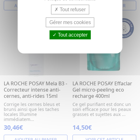
AJOUTER AU PANIER
AJOUTER AU PANIER
Tout refuser
NOUVEAU
Gérer mes cookies
Tout accepter
LA ROCHE POSAY Mela B3 -
LA ROCHE POSAY Effaclar
Correcteur intense anti-
Gel micro-peeling eco
cernes, anti-rides 15ml
recharge 400ml
Corrige les cernes bleus et
Ce gel purifiant est donc un
bruns ainsi que les taches
soin efficace pour les peaux
locales Illumine
grasses et sujettes aux ...
immédiatem...
30,46€
14,50€
AJOUTER AU PANIER
VOIR CET ARTICLE