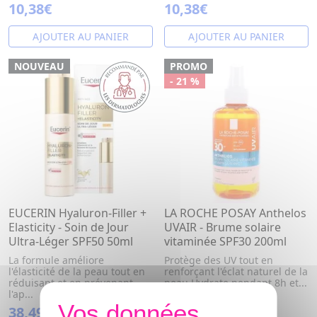
10,38€
10,38€
AJOUTER AU PANIER
AJOUTER AU PANIER
NOUVEAU
PROMO
- 21 %
EUCERIN Hyaluron-Filler +
LA ROCHE POSAY Anthelos
Elasticity - Soin de Jour
UVAIR - Brume solaire
Ultra-Léger SPF50 50ml
vitaminée SPF30 200ml
La formule améliore
Protège des UV tout en
l'élasticité de la peau tout en
renforçant l'éclat naturel de la
réduisant et en prévenant
peau Hydrate pendant 8h et...
l'ap...
38,49€
14,67€
18,67€