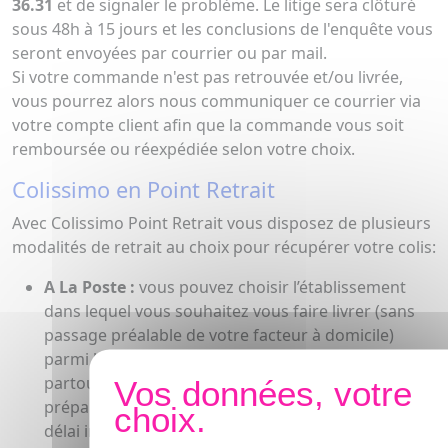
36.31
et de signaler le problème. Le litige sera clôturé
sous 48h à 15 jours et les conclusions de l'enquête vous
seront envoyées par courrier ou par mail.
Si votre commande n'est pas retrouvée et/ou livrée,
vous pourrez alors nous communiquer ce courrier via
votre compte client afin que la commande vous soit
remboursée ou réexpédiée selon votre choix.
Colissimo en Point Retrait
Avec Colissimo Point Retrait vous disposez de plusieurs
modalités de retrait au choix pour récupérer votre colis:
A La Poste :
vous pouvez choisir l’établissement
dans lequel vous souhaitez vous faire livrer (sans
passage préalable de votre facteur à domicile)
parmi les 9 500 bureaux de poste disponibles
partout en France métropolitaine. Une fois le colis
préparé par nos soins, il vous sera livré dans un
délai indicatif de 48h et vous serez informé de la