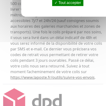
Tout accepter
500 consignes automatiques de retrait pour faire
livrer votre colis. Implanter sur votre trajet (gare,
métro, parking, centres commerciaux…) ils sont
accessibles 7j/7 et 24h/24 (sauf consignes soumis
aux horaires des galeries marchandes et zones de
transports). Une fois le colis préparé par nos soins,
il vous sera livré dans un délai indicatif de 48h et
vous serez informé de la disponibilité de votre colis
par SMS et e-mail. Ce dernier vous précisera vos
codes de retrait vous permettant de retirer votre
colis pendant 3 jours ouvrables. Passé ce délai,
votre colis nous sera retourné. Suivez à tout
moment l’acheminement de votre colis sur
https://www.laposte.fr/outils/suivre-vos-envois
.