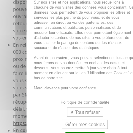
disponibilité de votre colis par SMS et e-mail. Vous
Sur nos sites et nos applications, nous recueillons à
chacune de vos visites des données vous concernant. C
pouvez alors venir le récupérer dans les 10 jours
données nous permettent de vous proposer les offres et
ouvrables. Passé ce délai, votre colis nous sera
services les plus pertinents pour vous, et de vous
adresser, en direct ou via des partenaires, des
retourné. Suivez à tout moment l’acheminement de
communications et publicités personnalisées et de
votre colis sur
https://www.laposte.fr/outils/suivre-
mesurer leur efficacité. Elles nous permettent également
vos-envois
.
d'adapter le contenu de nos sites à vos préférences, de
vous faciliter le partage de contenu sur les réseaux
En relais Pickup :
Vous pouvez choisir l’un des 16
sociaux et de réaliser des statistiques
000 commerçants de proximité du réseau Pickup, à
Avant de poursuivre, vous pouvez sélectionner l'usage q
proximité de votre domicile, de votre lieu de travail
nous ferons de vos données en cochant les cases ci-
ou de vacances, auprès duquel vous souhaitez vous
dessous. Vous pourrez mettre à jour votre choix à tout
faire livrer. Une fois le colis préparé par nos soins, il
moment en cliquant sur le lien "Utilisation des Cookies" e
bas de notre site.
vous sera livré dans un délai indicatif de 48h et
vous serez informé de la disponibilité de votre colis
Merci d'avance pour votre confiance.
par SMS et e-mail. Vous pouvez alors venir le
récupérer dans les 10 jours ouvrables. Passé ce
Politique de confidentialité
délai, votre colis nous sera retourné. Suivez à tout
Tout refuser
moment l’acheminement de votre colis sur
https://www.laposte.fr/outils/suivre-vos-envois
.
Gérer mes cookies
En consigne Pickup :
Vous pouvez choisir l’une des