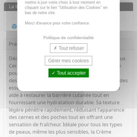
mettre à jour votre choix à tout moment en
La livraison
cliquant sur le lien "Utilisation des Cookies" en
bas de notre site.
Livraison gratuite dès
55€
Merci d'avance pour votre confiance.
Acheminement Chronopost
en 24h*
Politique de confidentialité
Présentation
Tout refuser
Découvrez la Crème Réparatrice Contour des Yeux
Gérer mes cookies
CeraVe en tube de 14 ml, spécialement formulée
pour hydrater et apaiser la peau délicate autour
Tout accepter
des yeux. Grâce à sa formule enrichie en céramides
essentiels et en acide hyaluronique, cette crème
aide à restaurer la barrière cutanée tout en
fournissant une hydratation durable. Sa texture
légère pénètre rapidement, réduisant l'apparence
des cernes et des poches tout en offrant une
sensation de fraîcheur. Idéale pour tous les types
de peaux, même les plus sensibles, la Crème