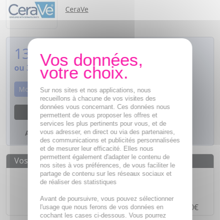
CeraVe
13,92
€
ou
3,48€
si 4 fois sans frais
Momentanément indisponible
Sur nos sites et nos applications, nous
recueillons à chacune de vos visites des
données vous concernant. Ces données nous
M'avertir dès que le produit sera disponible
permettent de vous proposer les offres et
services les plus pertinents pour vous, et de
vous adresser, en direct ou via des partenaires,
Ajouter à mes favoris
des communications et publicités personnalisées
et de mesurer leur efficacité. Elles nous
permettent également d'adapter le contenu de
Vos avantages
nos sites à vos préférences, de vous faciliter le
partage de contenu sur les réseaux sociaux et
Des prix
IMBATTABLES
de réaliser des statistiques
Paiement en ligne
SÉCURISÉ
Avant de poursuivre, vous pouvez sélectionner
Paiement en
4 fois sans frais
à partir de 30€
l'usage que nous ferons de vos données en
cochant les cases ci-dessous. Vous pourrez