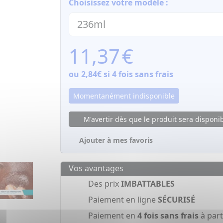
Choisissez votre modèle :
11,37
€
ou
2,84€
si 4 fois sans frais
Momentanément indisponible
M'avertir dès que le produit sera disponi
Ajouter à mes favoris
Vos avantages
Des prix
IMBATTABLES
Paiement en ligne
SÉCURISÉ
Paiement en
4 fois sans frais
à part