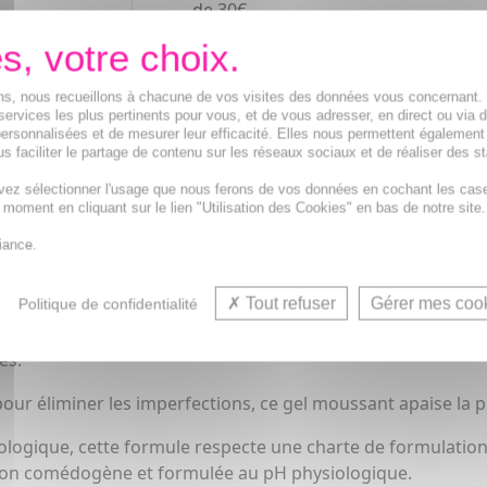
de 30€
ions, nous recueillons à chacune de vos visites des données vous concernant
services les plus pertinents pour vous, et de vous adresser, en direct ou via 
avec des dermatologues, est un soin essentiel conçu pour l
ersonnalisées et de mesurer leur efficacité. Elles nous permettent également
ant l'excès de sébum, désobstruant les pores et éliminant l
s faciliter le partage de contenu sur les réseaux sociaux et de réaliser des st
vez sélectionner l'usage que nous ferons de vos données en cochant les cas
t moment en cliquant sur le lien "Utilisation des Cookies" en bas de notre site.
aVe :
iance.
eau en douceur, éliminant l'excès de sébum et désobstruant 
Tout refuser
Gérer mes coo
Politique de confidentialité
 Control, enrichie à l'Acide Salicylique et à l'Argile Blanche
es.
our éliminer les imperfections, ce gel moussant apaise la p
logique, cette formule respecte une charte de formulation s
 non comédogène et formulée au pH physiologique.