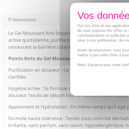
Présentation
Sur nos sites et nos applicat
de vous proposer les offres et 
Le Gel Moussant Anti-Imperfections CeraVe, développé 
communications et publicités p
active quotidienne, purifiant la peau en douceur, élimin
sites à vos préférences, de vou
restaurant la barrière cutanée dès le geste d'hygiène.
Avant de poursuivre, vous pou
mettre à jour votre choix à tou
Points forts du Gel Moussant Anti-Imperfections Cer
Merci d'avance pour votre conf
Purification en douceur : Ce gel moussant purifie la p
clarifiée.
Hygiène active : Sa formule dotée de la technologie Sébum
douceur l'excès de sébum tout en désobstruant les por
Apaisement et Hydratation : En même temps qu'il agit p
Formule haute tolérance : Testée sous contrôle dermato
irritante, sans parfum, sans savon, hypoallergénique,