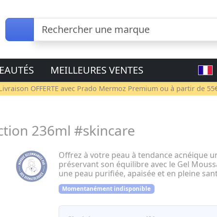
EAUTÉS
MEILLEURES VENTES
Livraison OFFERTE avec
Prado Mermoz Premium
ou à partir de 55
tion 236ml #skincare
Offrez à votre peau à tendance acnéique u
préservant son équilibre avec le Gel Mous
une peau purifiée, apaisée et en pleine sant
Momentanément indisponible