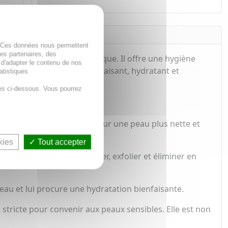
. Ces données nous permettent
des partenaires, des
es peaux à tendance acnéique. Il offre une hygiène
 d'adapter le contenu de nos
es imperfections, tout en apaisant, hydratant et
atistiques
es ci-dessous. Vous pourrez
les pores en profondeur, pour une peau plus nette et
kies
Tout accepter
, agit activement pour lisser, exfolier et éliminer en
eau et lui procure une hydratation bienfaisante.
tricte pour convenir aux peaux sensibles. Elle est non