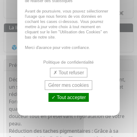
de réaliser des statistiques
Paiement en ligne
SÉCURISÉ
Avant de poursuivre, vous pouvez sélectionner
Paiement en
4 fois sans frais
à partir de 30€
l'usage que nous ferons de vos données en
cochant les cases ci-dessous. Vous pourrez
La livraison
mettre à jour votre choix à tout moment en
cliquant sur le lien "Utilisation des Cookies" en
Livraison gratuite dès
55€
bas de notre site.
Acheminement Chronopost
en 24h*
Merci d'avance pour votre confiance.
Politique de confidentialité
Présentation
Tout refuser
Découvrez le gel nettoyant EUCERIN Anti-Pigment,
Gérer mes cookies
un soin innovant conçu pour unifier votre teint et
réduire l'apparence des taches pigmentaires.
Tout accepter
Formulé avec des ingrédients actifs de haute
qualité, ce gel nettoyant de 400ml nettoie en
douceur tout en préservant l'hydratation de votre
peau.
Réduction des taches pigmentaires : Grâce à sa