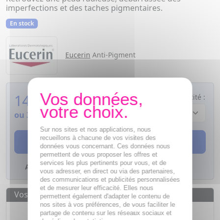
imperfections et des taches pigmentaires.
En stock
Eucerin
Anti-Pigment
14,50
€
Quantité :
ou
3,63€
si 4 fois sans frais
Sur nos sites et nos applications, nous
recueillons à chacune de vos visites des
AJOUTER AU PANIER
données vous concernant. Ces données nous
permettent de vous proposer les offres et
services les plus pertinents pour vous, et de
Ajouter à mes favoris
vous adresser, en direct ou via des partenaires,
des communications et publicités personnalisées
et de mesurer leur efficacité. Elles nous
Vos avantages
permettent également d'adapter le contenu de
nos sites à vos préférences, de vous faciliter le
Des prix
IMBATTABLES
partage de contenu sur les réseaux sociaux et