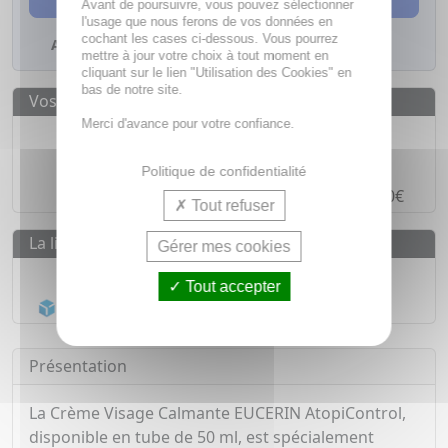
Avant de poursuivre, vous pouvez sélectionner
l'usage que nous ferons de vos données en
cochant les cases ci-dessous. Vous pourrez
Ajouter à mes favoris
mettre à jour votre choix à tout moment en
cliquant sur le lien "Utilisation des Cookies" en
bas de notre site.
Vos avantages
Merci d'avance pour votre confiance.
Des prix
IMBATTABLES
Paiement en ligne
SÉCURISÉ
Politique de confidentialité
Paiement en
4 fois sans frais
à partir de 30€
Tout refuser
La livraison
Gérer mes cookies
Livraison gratuite dès
55€
Tout accepter
Acheminement Chronopost
en 24h*
Présentation
La Crème Visage Calmante EUCERIN AtopiControl,
disponible en tube de 50 ml, est spécialement