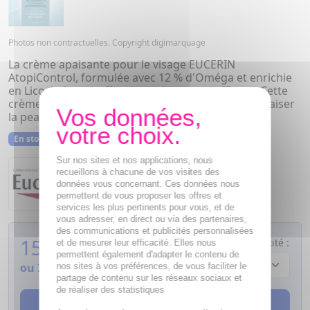
Photos non contractuelles. Copyright digimarquage
La crème apaisante pour le visage EUCERIN
AtopiControl, formulée avec 12 % d'Oméga et enrichie
en Licochalcone, offre un soulagement efficace. Cette
crème calmante est spécialement conçue pour apaiser
la peau du visage.
En stock
Sur nos sites et nos applications, nous
recueillons à chacune de vos visites des
Eucerin
AtopiControl
données vous concernant. Ces données nous
permettent de vous proposer les offres et
services les plus pertinents pour vous, et de
vous adresser, en direct ou via des partenaires,
des communications et publicités personnalisées
15,59
€
Quantité :
et de mesurer leur efficacité. Elles nous
permettent également d'adapter le contenu de
ou
3,90€
si 4 fois sans frais
nos sites à vos préférences, de vous faciliter le
partage de contenu sur les réseaux sociaux et
de réaliser des statistiques
AJOUTER AU PANIER