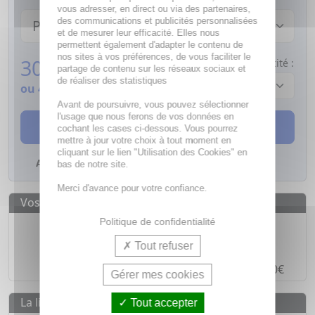
vous adresser, en direct ou via des partenaires,
des communications et publicités personnalisées
et de mesurer leur efficacité. Elles nous
permettent également d'adapter le contenu de
nos sites à vos préférences, de vous faciliter le
30,77
€
Quantité :
partage de contenu sur les réseaux sociaux et
de réaliser des statistiques
ou 4 fois
7,69€
sans frais
Avant de poursuivre, vous pouvez sélectionner
l'usage que nous ferons de vos données en
AJOUTER AU PANIER
cochant les cases ci-dessous. Vous pourrez
mettre à jour votre choix à tout moment en
cliquant sur le lien "Utilisation des Cookies" en
Ajouter à mes favoris
bas de notre site.
Merci d'avance pour votre confiance.
Vos avantages
Politique de confidentialité
Des prix
IMBATTABLES
Paiement en ligne
SÉCURISÉ
Tout refuser
Paiement en
4 fois sans frais
à partir de 30€
Gérer mes cookies
La livraison
Tout accepter