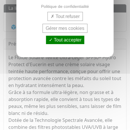
Politique de confidentialité
La livraison
Tout refuser
Livraison gratuite dès
55€
Acheminement Chronopost
en 24h*
Gérer mes cookies
Tout accepter
Présentation
Le Fluide Solaire Teinté Ultra-Léger SPF50+ Hydro
Protect d'Eucerin est une crème solaire visage
teintée haute performance, conçue pour offrir une
protection avancée contre les méfaits du soleil tout
en hydratant intensément la peau.
Grâce à sa formule ultra-légère, non grasse et à
absorption rapide, elle convient à tous les types de
peaux, même les plus sensibles, sans laisser de film
blanc ni de résidu.
Dotée de la Technologie Spectrale Avancée, elle
combine des filtres photostables UVA/UVB à large