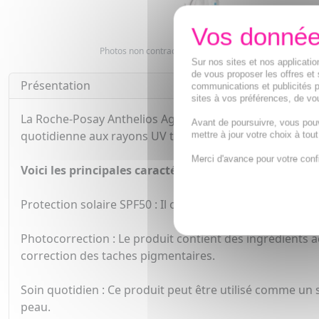
Photos non contractuelles. Copyright digimarquage
Sur nos sites et nos applicat
de vous proposer les offres et 
Présentation
communications et publicités p
sites à vos préférences, de vou
La Roche-Posay Anthelios Age Correct SPF50 est un soin
Avant de poursuivre, vous pou
quotidienne aux rayons UV tout en agissant sur les signes
mettre à jour votre choix à tou
Merci d'avance pour votre conf
Voici les principales caractéristiques de ce produit :
Protection solaire SPF50 : Il offre une très haute prote
Photocorrection : Le produit contient des ingrédients act
correction des taches pigmentaires.
Soin quotidien : Ce produit peut être utilisé comme un so
peau.