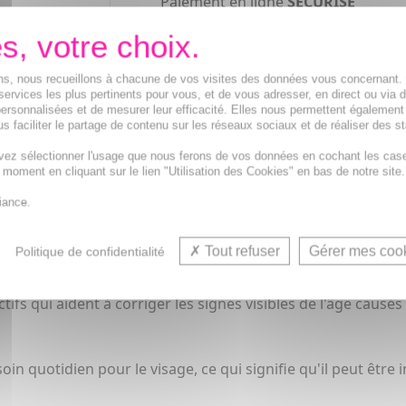
Paiement en ligne
SÉCURISÉ
Paiement en
4 fois sans frais
à part
de 30€
ions, nous recueillons à chacune de vos visites des données vous concernant
services les plus pertinents pour vous, et de vous adresser, en direct ou via 
ersonnalisées et de mesurer leur efficacité. Elles nous permettent également
s faciliter le partage de contenu sur les réseaux sociaux et de réaliser des st
 quotidien pour le visage spécialement conçu pour protéger
vez sélectionner l'usage que nous ferons de vos données en cochant les cas
 de l'âge, tels que les rides et les taches.
t moment en cliquant sur le lien "Utilisation des Cookies" en bas de notre site.
iance.
Tout refuser
Gérer mes coo
Politique de confidentialité
ction contre les rayons UVA et UVB, qui sont les principales
ifs qui aident à corriger les signes visibles de l'âge causés 
in quotidien pour le visage, ce qui signifie qu'il peut être