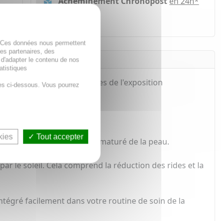
Acheminement Chronopost
en 24h*
ir
. Ces données nous permettent
des partenaires, des
 d'adapter le contenu de nos
atistiques
 la peau des effets néfastes de l'exposition
es ci-dessous. Vous pourrez
kies
Tout accepter
 causes du vieillissement prématuré de la peau.
par le soleil. Cela comprend la réduction des rides et la
 intégré facilement dans votre routine de soin de la