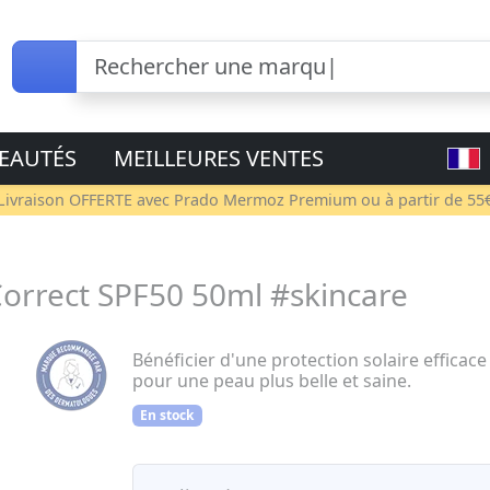
EAUTÉS
MEILLEURES VENTES
Livraison OFFERTE avec
Prado Mermoz Premium
ou à partir de 55
orrect SPF50 50ml #skincare
Bénéficier d'une protection solaire efficace 
pour une peau plus belle et saine.
En stock