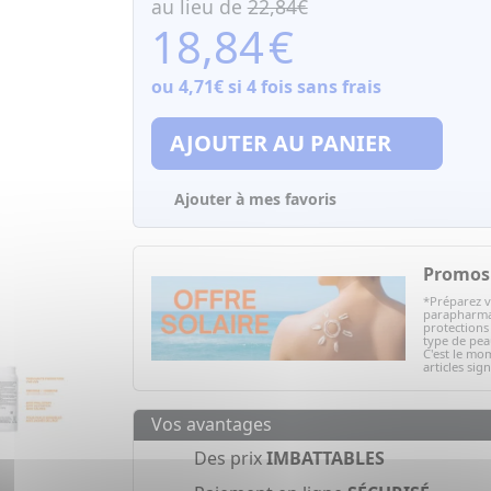
au lieu de
22,84€
18,84
€
ou
4,71€
si 4 fois sans frais
AJOUTER AU PANIER
Ajouter à mes favoris
Promos 
*Préparez v
parapharmac
protections 
type de peau
C'est le mom
articles sig
Vos avantages
Des prix
IMBATTABLES