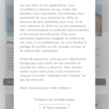
Sur nos sites et nos applications, nous
recueillons à chacune de vos visites des
données vous concernant. Ces données nous
permettent de vous proposer les offres et
services les plus pertinents pour vous, et de
vous adresser, en direct ou via des partenaires,
des communications et publicités personnalisées
et de mesurer leur efficacité. Elles nous
permettent également d'adapter le contenu de
Promos Solaires
nos sites à vos préférences, de vous faciliter le
partage de contenu sur les réseaux sociaux et
*Préparez votre peau pour l'été avec notre sélection de produits solaires
de réaliser des statistiques
de parapharmacie. Profitez d'offres exceptionnelles sur des soins de
grandes marques : protections solaires pour toute la famille, après-soleil
hydratants et soins adaptés à chaque type de peau. Alliez efficacité,
Avant de poursuivre, vous pouvez sélectionner
confort et sécurité tout en bénéficiant de prix avantageux. C'est le
l'usage que nous ferons de vos données en
moment idéal pour faire le plein de vos indispensables solaires ! Offre
valable sur articles signalés, dans la limite des stocks disponibles jusqu'au
cochant les cases ci-dessous. Vous pourrez
31/08/2026.
Voir la sélection
mettre à jour votre choix à tout moment en
cliquant sur le lien "Utilisation des Cookies" en
bas de notre site.
Vos avantages
Merci d'avance pour votre confiance.
Des prix
IMBATTABLES
Paiement en ligne
SÉCURISÉ
Politique de confidentialité
Paiement en
4 fois sans frais
à partir de 30€
Tout refuser