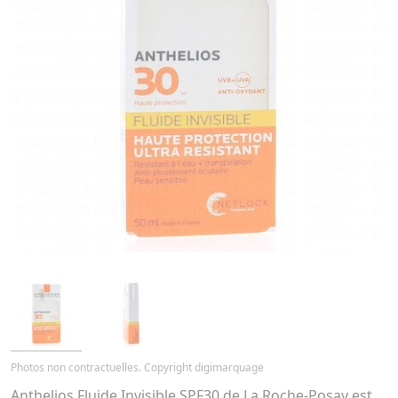
Photos non contractuelles. Copyright digimarquage
Anthelios Fluide Invisible SPF30 de La Roche-Posay est