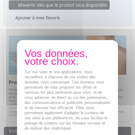
M'avertir dès que le produit sera disponible
Ajouter à mes favoris
Sur nos sites et nos applications, nous
recueillons à chacune de vos visites des
Promos Solaires
données vous concernant. Ces données nous
permettent de vous proposer les offres et
*Préparez votre peau pour l'été avec notre sélection de produits solaires
services les plus pertinents pour vous, et de
de parapharmacie. Profitez d'offres exceptionnelles sur des soins de
grandes marques : protections solaires pour toute la famille, après-soleil
vous adresser, en direct ou via des partenaires,
hydratants et soins adaptés à chaque type de peau. Alliez efficacité,
des communications et publicités personnalisées
confort et sécurité tout en bénéficiant de prix avantageux. C'est le
et de mesurer leur efficacité. Elles nous
moment idéal pour faire le plein de vos indispensables solaires ! Offre
valable sur articles signalés, dans la limite des stocks disponibles jusqu'au
permettent également d'adapter le contenu de
31/08/2026.
Voir la sélection
nos sites à vos préférences, de vous faciliter le
partage de contenu sur les réseaux sociaux et
de réaliser des statistiques
Vos avantages