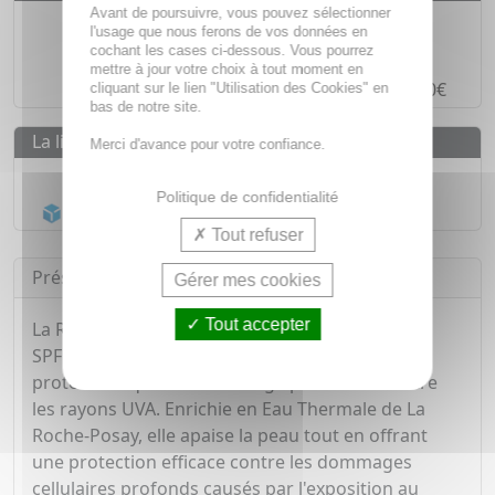
Avant de poursuivre, vous pouvez sélectionner
Des prix
IMBATTABLES
l'usage que nous ferons de vos données en
cochant les cases ci-dessous. Vous pourrez
Paiement en ligne
SÉCURISÉ
mettre à jour votre choix à tout moment en
Paiement en
4 fois sans frais
à partir de 30€
cliquant sur le lien "Utilisation des Cookies" en
bas de notre site.
La livraison
Merci d'avance pour votre confiance.
Livraison gratuite dès
55€
Politique de confidentialité
Acheminement Chronopost
en 24h*
Tout refuser
Présentation
Gérer mes cookies
Tout accepter
La Roche-Posay Anthelios - Oil Control Fluide
SPF50+ est une crème solaire hautement
protectrice qui offre une large protection contre
les rayons UVA. Enrichie en Eau Thermale de La
Roche-Posay, elle apaise la peau tout en offrant
une protection efficace contre les dommages
cellulaires profonds causés par l'exposition au