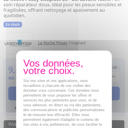
soin réparateur doux, idéal pour les peaux sensibles et
fragilisées, offrant nettoyage et apaisement au
quotidien.
En stock
La Roche Posay
Cicaplast
9,33
€
Quantité :
ou
2,33€
si 4 fois sans frais
Sur nos sites et nos applications, nous
recueillons à chacune de vos visites des
données vous concernant. Ces données nous
AJOUTER AU PANIER
permettent de vous proposer les offres et
services les plus pertinents pour vous, et de
vous adresser, en direct ou via des partenaires,
Ajouter à mes favoris
des communications et publicités personnalisées
et de mesurer leur efficacité. Elles nous
permettent également d'adapter le contenu de
Vos avantages
nos sites à vos préférences, de vous faciliter le