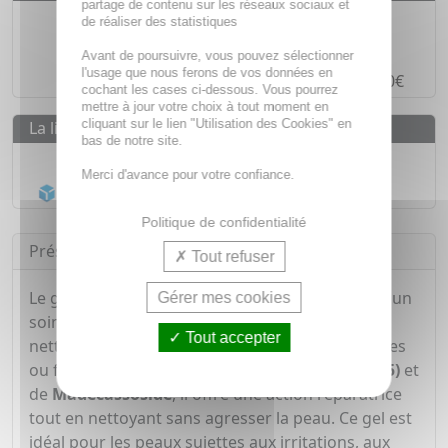
partage de contenu sur les réseaux sociaux et
Des prix
IMBATTABLES
de réaliser des statistiques
Paiement en ligne
SÉCURISÉ
Avant de poursuivre, vous pouvez sélectionner
l'usage que nous ferons de vos données en
Paiement en
4 fois sans frais
à partir de 30€
cochant les cases ci-dessous. Vous pourrez
mettre à jour votre choix à tout moment en
cliquant sur le lien "Utilisation des Cookies" en
La livraison
bas de notre site.
Livraison gratuite dès
55€
Merci d'avance pour votre confiance.
Acheminement Chronopost
en 24h*
Politique de confidentialité
Présentation
Tout refuser
Le gel lavant
La Roche-Posay Cicaplast B5+
est un
Gérer mes cookies
soin dermatologique conçu pour apaiser et
Tout accepter
nettoyer en douceur les peaux sensibles, abîmées
ou fragilisées. Formulé à base de
Panthénol (B5)
et
de
Madecassoside
, il offre une action réparatrice
tout en nettoyant sans agresser la peau. Ce gel est
idéal pour les peaux sujettes aux irritations, aux