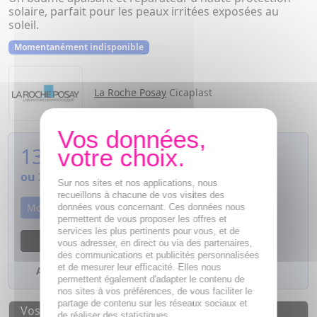
solaire, parfait pour les peaux irritées exposées au
soleil.
Momentanément indisponible
La Roche Posay
Cicaplast
13,55
€
ou
3,39€
si 4 fois sans frais
Sur nos sites et nos applications, nous
recueillons à chacune de vos visites des
Momentanément indisponible
données vous concernant. Ces données nous
permettent de vous proposer les offres et
services les plus pertinents pour vous, et de
M'avertir dès que le produit sera disponible
vous adresser, en direct ou via des partenaires,
des communications et publicités personnalisées
et de mesurer leur efficacité. Elles nous
Ajouter à mes favoris
permettent également d'adapter le contenu de
nos sites à vos préférences, de vous faciliter le
partage de contenu sur les réseaux sociaux et
Vos avantages
de réaliser des statistiques