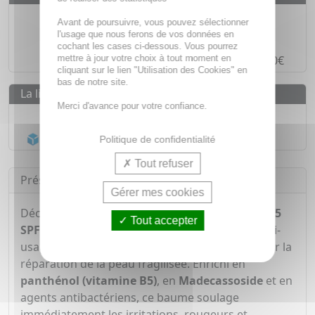
Des prix
IMBATTABLES
Avant de poursuivre, vous pouvez sélectionner
l'usage que nous ferons de vos données en
Paiement en ligne
SÉCURISÉ
cochant les cases ci-dessous. Vous pourrez
mettre à jour votre choix à tout moment en
Paiement en
4 fois sans frais
à partir de 30€
cliquant sur le lien "Utilisation des Cookies" en
bas de notre site.
La livraison
Merci d'avance pour votre confiance.
Livraison gratuite dès
55€
Acheminement Chronopost
en 24h*
Politique de confidentialité
Tout refuser
Présentation
Gérer mes cookies
Découvrez
La Roche-Posay Cicaplast Baume B5
Tout accepter
SPF50
en format 40 ml, un soin réparateur multi-
usages conçu pour apaiser, protéger et favoriser la
réparation de la peau fragilisée. Enrichi en
panthénol (vitamine B5)
, en
Madecassoside
et en
agents antibactériens, ce baume soulage
immédiatement les irritations, rougeurs et