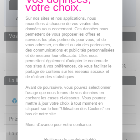
M'avertir dès que le produit sera disponible
Ajouter à mes favoris
Sur nos sites et nos applications, nous
recueillons à chacune de vos visites des
données vous concernant. Ces données nous
permettent de vous proposer les offres et
Vos avantages
services les plus pertinents pour vous, et de
Des prix
IMBATTABLES
vous adresser, en direct ou via des partenaires,
des communications et publicités personnalisées
Paiement en ligne
SÉCURISÉ
et de mesurer leur efficacité. Elles nous
permettent également d'adapter le contenu de
Paiement en
4 fois sans frais
à partir de 30€
nos sites à vos préférences, de vous faciliter le
partage de contenu sur les réseaux sociaux et
de réaliser des statistiques
La livraison
Avant de poursuivre, vous pouvez sélectionner
Livraison gratuite dès
55€
l'usage que nous ferons de vos données en
cochant les cases ci-dessous. Vous pourrez
Acheminement Chronopost
en 24h*
mettre à jour votre choix à tout moment en
cliquant sur le lien "Utilisation des Cookies" en
bas de notre site.
Présentation
Merci d'avance pour votre confiance.
La crème matifiante Effaclar est spécialement
Politique de confidentialité