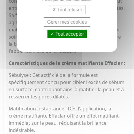
conçue pour combattre l'excès de sébum qui peut
entraîner une peau brillante avec des pores dilatés.
Tout refuser
Sa formule intègre un actif appelé sébulyse, qui
agit pour réduire l'excès de sébum en surface,
Gérer mes cookies
matifiant ainsi la peau et resserrant les pores. Ce
Tout accepter
soin offre une solution efficace pour lutter contre
la brillance indésirable du visage et améliorer
l'apparence des pores dilatés.
Caractéristiques de la crème matifiante Effaclar :
Sébulyse : Cet actif clé de la formule est
spécifiquement conçu pour cibler l'excès de sébum
en surface, contribuant ainsi à matifier la peau et à
resserrer les pores dilatés.
Matification Instantanée : Dès l'application, la
crème matifiante Effaclar offre un effet matifiant
immédiat sur la peau, réduisant la brillance
indésirable.