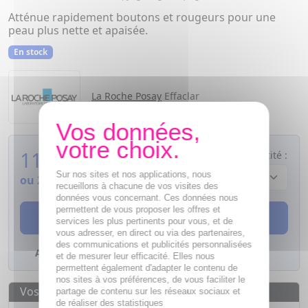
Atténue rapidement boutons et rougeurs pour une
peau plus nette et apaisée.
En stock
La Roche Posay
Effaclar
11,46
€
Quantité :
Sur nos sites et nos applications, nous
ou
2,87€
si 4 fois sans frais
recueillons à chacune de vos visites des
données vous concernant. Ces données nous
permettent de vous proposer les offres et
AJOUTER AU PANIER
services les plus pertinents pour vous, et de
vous adresser, en direct ou via des partenaires,
des communications et publicités personnalisées
Ajouter à mes favoris
et de mesurer leur efficacité. Elles nous
permettent également d'adapter le contenu de
nos sites à vos préférences, de vous faciliter le
Vos avantages
partage de contenu sur les réseaux sociaux et
de réaliser des statistiques