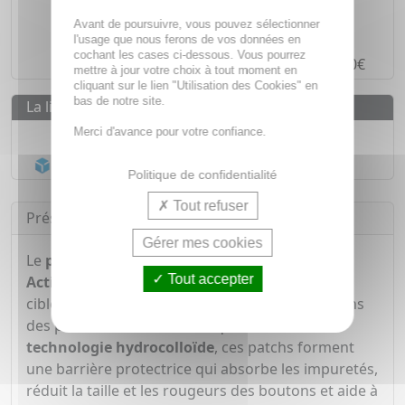
Des prix
IMBATTABLES
Avant de poursuivre, vous pouvez sélectionner
Paiement en ligne
SÉCURISÉ
l'usage que nous ferons de vos données en
cochant les cases ci-dessous. Vous pourrez
Paiement en
4 fois sans frais
à partir de 30€
mettre à jour votre choix à tout moment en
cliquant sur le lien "Utilisation des Cookies" en
bas de notre site.
La livraison
Merci d'avance pour votre confiance.
Livraison gratuite dès
55€
Acheminement Chronopost
en 24h*
Politique de confidentialité
Tout refuser
Présentation
Gérer mes cookies
Le
patch anti-boutons Effaclar Duo+M Multi-
Tout accepter
Actions x22
de
La Roche-Posay
est une solution
ciblée pour traiter efficacement les imperfections
des peaux à tendance acnéique. Grâce à la
technologie hydrocolloïde
, ces patchs forment
une barrière protectrice qui absorbe les impuretés,
réduit la taille et les rougeurs des boutons et aide à