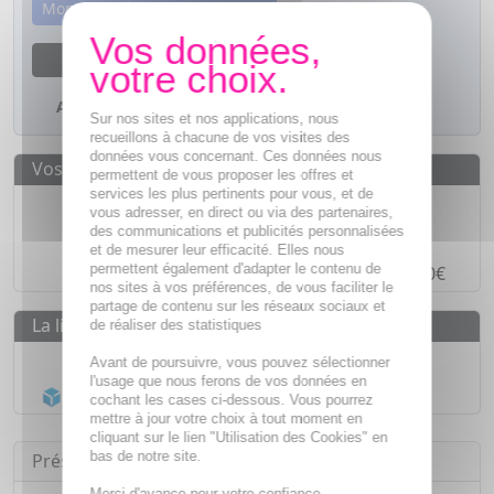
Momentanément indisponible
M'avertir dès que le produit sera disponible
Ajouter à mes favoris
Sur nos sites et nos applications, nous
recueillons à chacune de vos visites des
données vous concernant. Ces données nous
Vos avantages
permettent de vous proposer les offres et
services les plus pertinents pour vous, et de
Des prix
IMBATTABLES
vous adresser, en direct ou via des partenaires,
des communications et publicités personnalisées
Paiement en ligne
SÉCURISÉ
et de mesurer leur efficacité. Elles nous
permettent également d'adapter le contenu de
Paiement en
4 fois sans frais
à partir de 30€
nos sites à vos préférences, de vous faciliter le
partage de contenu sur les réseaux sociaux et
La livraison
de réaliser des statistiques
Livraison gratuite dès
55€
Avant de poursuivre, vous pouvez sélectionner
l'usage que nous ferons de vos données en
Acheminement Chronopost
en 24h*
cochant les cases ci-dessous. Vous pourrez
mettre à jour votre choix à tout moment en
cliquant sur le lien "Utilisation des Cookies" en
bas de notre site.
Présentation
Merci d'avance pour votre confiance.