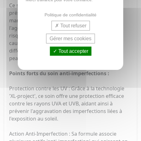
Ce soin est spécialement conçu pour les peaux
présentant des imperfections sévères ou des
Politique de confidentialité
marques. Son action est double : il aide à éviter
Tout refuser
l'aggravation des imperfections, notamment le
risque d'hyper-pigmentation rouge ou brune
Gérer mes cookies
causée par les rayons UV, tout en agissant sur
différents aspects liés aux imperfections de la
Tout accepter
peau.
Points forts du soin anti-imperfections :
Protection contre les UV : Grâce à la technologie
'XL-project', ce soin offre une protection efficace
contre les rayons UVA et UVB, aidant ainsi à
prévenir l'aggravation des imperfections liées à
l'exposition au soleil.
Action Anti-Imperfection : Sa formule associe