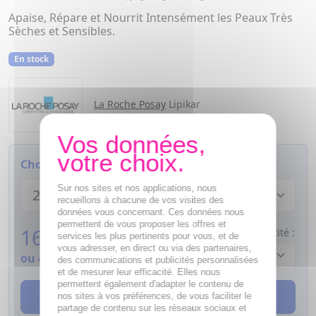
Apaise, Répare et Nourrit Intensément les Peaux Très
Sèches et Sensibles.
En stock
La Roche Posay
Lipikar
Choisissez votre modèle :
Sur nos sites et nos applications, nous
recueillons à chacune de vos visites des
données vous concernant. Ces données nous
permettent de vous proposer les offres et
16,64
€
Quantité :
services les plus pertinents pour vous, et de
vous adresser, en direct ou via des partenaires,
ou
4,16€
si 4 fois sans frais
des communications et publicités personnalisées
et de mesurer leur efficacité. Elles nous
permettent également d'adapter le contenu de
AJOUTER AU PANIER
nos sites à vos préférences, de vous faciliter le
partage de contenu sur les réseaux sociaux et