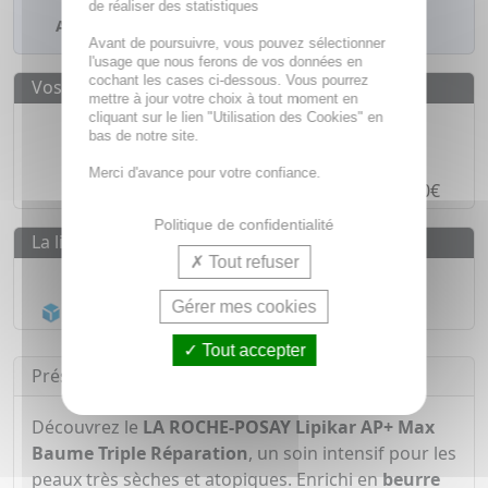
de réaliser des statistiques
Ajouter à mes favoris
Avant de poursuivre, vous pouvez sélectionner
l'usage que nous ferons de vos données en
cochant les cases ci-dessous. Vous pourrez
Vos avantages
mettre à jour votre choix à tout moment en
cliquant sur le lien "Utilisation des Cookies" en
Des prix
IMBATTABLES
bas de notre site.
Paiement en ligne
SÉCURISÉ
Merci d'avance pour votre confiance.
Paiement en
4 fois sans frais
à partir de 30€
Politique de confidentialité
La livraison
Tout refuser
Livraison gratuite dès
55€
Gérer mes cookies
Acheminement Chronopost
en 24h*
Tout accepter
Présentation
Découvrez le
LA ROCHE-POSAY Lipikar AP+ Max
Baume Triple Réparation
, un soin intensif pour les
peaux très sèches et atopiques. Enrichi en
beurre