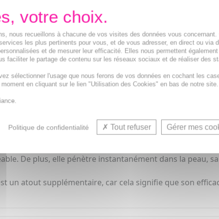
ions, nous recueillons à chacune de vos visites des données vous concernant
-Posay est spécialement conçue pour hydrater et réparer le
services les plus pertinents pour vous, et de vous adresser, en direct ou via 
ersonnalisées et de mesurer leur efficacité. Elles nous permettent également
priétés hydratantes et réparatrices.
s faciliter le partage de contenu sur les réseaux sociaux et de réaliser des st
e de la peau, le nourrissant et le réparant en profondeur. 
vez sélectionner l'usage que nous ferons de vos données en cochant les cas
t moment en cliquant sur le lien "Utilisation des Cookies" en bas de notre site.
iance.
Lipikar Xerand aide à restaurer le film hydrolipidique cutan
Tout refuser
Gérer mes coo
Politique de confidentialité
nstater une amélioration significative de la souplesse et de
éable. De plus, elle pénètre instantanément dans la peau, sa
est un atout supplémentaire, car cela signifie que son effic