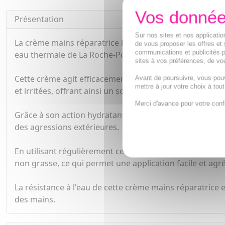
Présentation
Sur nos sites et nos applicat
La crème mains réparatrice Lipikar Xerand de La Roche
de vous proposer les offres et 
communications et publicités p
eau thermale de La Roche-Posay, reconnue pour ses pro
sites à vos préférences, de vou
Cette crème agit efficacement sur le film hydrolipidiqu
Avant de poursuivre, vous pou
mettre à jour votre choix à tou
et irritées, offrant ainsi un soulagement immédiat.
Merci d'avance pour votre conf
Grâce à son action hydratante et protectrice, la crème 
des agressions extérieures.
En utilisant régulièrement cette crème, vous pourrez co
non grasse, ce qui permet une application facile et agr
La résistance à l'eau de cette crème mains réparatrice 
des mains.