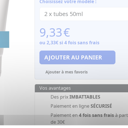
Choisissez votre modèle :
9,33
€
ou
2,33€
si 4 fois sans frais
AJOUTER AU PANIER
Ajouter à mes favoris
Vos avantages
Des prix
IMBATTABLES
Paiement en ligne
SÉCURISÉ
Paiement en
4 fois sans frais
à part
de 30€