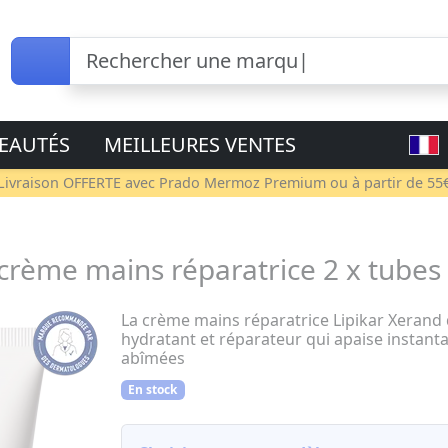
EAUTÉS
MEILLEURES VENTES
Livraison OFFERTE avec
Prado Mermoz Premium
ou à partir de 55
rème mains réparatrice 2 x tubes
La crème mains réparatrice Lipikar Xerand 
hydratant et réparateur qui apaise instant
abîmées
En stock