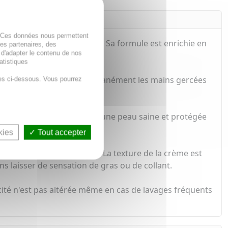
. Ces données nous permettent
s mains sèches et abîmées. Sa formule est enrichie en
des partenaires, des
 d'adapter le contenu de nos
atistiques
Cela permet d'apaiser instantanément les mains gercées
es ci-dessous. Vous pourrez
é, essentiel pour maintenir une peau saine et protégée
kies
Tout accepter
 la douceur de votre peau. La texture de la crème est
ns laisser de sensation de gras ou de collant.
acité n'est pas altérée même en cas de lavages fréquents