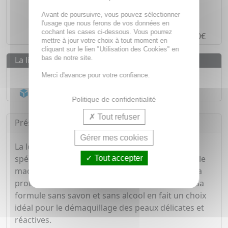
Des prix
IMBATTABLES
Avant de poursuivre, vous pouvez sélectionner
Paiement en ligne
SÉCURISÉ
l'usage que nous ferons de vos données en
cochant les cases ci-dessous. Vous pourrez
Paiement en
4 fois sans frais
à partir de 30€
mettre à jour votre choix à tout moment en
cliquant sur le lien "Utilisation des Cookies" en
bas de notre site.
La livraison
Livraison gratuite dès
55€
Merci d'avance pour votre confiance.
Acheminement Chronopost
en 24h*
Politique de confidentialité
Tout refuser
Présentation
Gérer mes cookies
La lotion apaisante de La Roche-Posay est
spécialement conçue pour éliminer en douceur le
Tout accepter
maquillage et les impuretés de la peau tout en la
protégeant et en apaisant les peaux sensibles. Sa
formule sans savon et sans alcool en fait un choix
idéal pour le démaquillage des peaux délicates et
réactives.