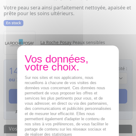
Votre peau sera ainsi parfaitement nettoyée, apaisée et
prête pour les soins ultérieurs.
En stock
La Roche Posay
Peaux sensibles
14,55
€
Quantité :
Sur nos sites et nos applications, nous
ou
3,64€
si 4 fois sans frais
recueillons à chacune de vos visites des
données vous concernant. Ces données nous
permettent de vous proposer les offres et
AJOUTER AU PANIER
services les plus pertinents pour vous, et de
vous adresser, en direct ou via des partenaires,
des communications et publicités personnalisées
Ajouter à mes favoris
et de mesurer leur efficacité. Elles nous
permettent également d'adapter le contenu de
nos sites à vos préférences, de vous faciliter le
Vos avantages
partage de contenu sur les réseaux sociaux et
de réaliser des statistiques