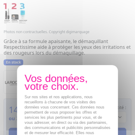
Photos non contractuelles. Copyright digimarquage
Grâce à sa formule apaisante, le démaquillant
Respectissime aide à protéger les yeux des irritations et
des rougeurs lors du démaquillage.
En stock
La Roche Posay
Sur nos sites et nos applications, nous
recueillons à chacune de vos visites des
14,55
€
Quantité :
données vous concernant. Ces données nous
permettent de vous proposer les offres et
services les plus pertinents pour vous, et de
ou
3,64€
si 4 fois sans frais
vous adresser, en direct ou via des partenaires,
des communications et publicités personnalisées
et de mesurer leur efficacité. Elles nous
AJOUTER AU PANIER