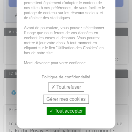
permettent également d'adapter le contenu de
nos sites à vos préférences, de vous faciliter le
partage de contenu sur les réseaux sociaux et
Ajouter à mes favoris
de réaliser des statistiques
Avant de poursuivre, vous pouvez sélectionner
Vos avantages
l'usage que nous ferons de vos données en
cochant les cases ci-dessous. Vous pourrez
Des prix
IMBATTABLES
mettre à jour votre choix à tout moment en
cliquant sur le lien "Utilisation des Cookies" en
Paiement en ligne
SÉCURISÉ
bas de notre site.
Paiement en
4 fois sans frais
à partir de 30€
Merci d'avance pour votre confiance.
La livraison
Politique de confidentialité
Livraison gratuite dès
55€
Tout refuser
Acheminement Chronopost
en 24h*
Gérer mes cookies
Présentation
Tout accepter
Le démaquillant yeux waterproof Respectissime de
La Roche-Posay est spécialement conçu pour le