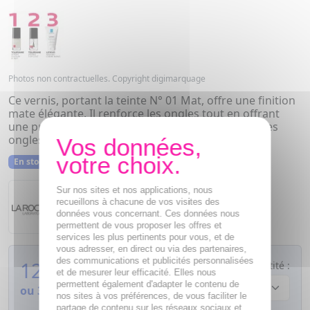
Photos non contractuelles. Copyright digimarquage
Ce vernis, portant la teinte N° 01 Mat, offre une finition
mate élégante. Il renforce les ongles tout en offrant
une protection durable. Une option idéale pour des
ongles en beauté, à la fois forts et au fini mat.
En stock
Sur nos sites et nos applications, nous
recueillons à chacune de vos visites des
La Roche Posay
Silicium
données vous concernant. Ces données nous
permettent de vous proposer les offres et
services les plus pertinents pour vous, et de
vous adresser, en direct ou via des partenaires,
des communications et publicités personnalisées
12,46
€
Quantité :
et de mesurer leur efficacité. Elles nous
permettent également d'adapter le contenu de
ou
3,12€
si 4 fois sans frais
nos sites à vos préférences, de vous faciliter le
partage de contenu sur les réseaux sociaux et