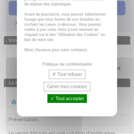
de réaliser des statistiques
AJOUTER AU PANIER
Avant de poursuivre, vous pouvez sélectionner
l'usage que nous ferons de vos données en
Ajouter à mes favoris
cochant les cases ci-dessous. Vous pourrez
mettre à jour votre choix à tout moment en
cliquant sur le lien "Utilisation des Cookies" en
Vos avantages
bas de notre site.
Des prix
IMBATTABLES
Merci d'avance pour votre confiance.
Paiement en ligne
SÉCURISÉ
Politique de confidentialité
Paiement en
4 fois sans frais
à partir de 30€
Tout refuser
La livraison
Gérer mes cookies
Livraison gratuite dès
55€
Tout accepter
Acheminement Chronopost
en 24h*
Présentation
Le vernis Silicium est une solution d'application