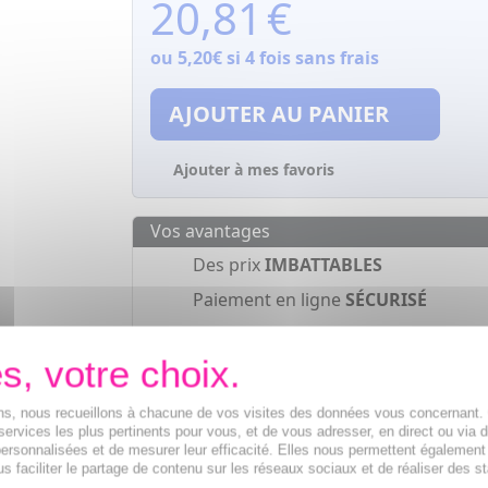
20,81
€
ou
5,20€
si 4 fois sans frais
AJOUTER AU PANIER
Ajouter à mes favoris
Vos avantages
Des prix
IMBATTABLES
Paiement en ligne
SÉCURISÉ
Paiement en
4 fois sans frais
à part
de 30€
ions, nous recueillons à chacune de vos visites des données vous concernant
services les plus pertinents pour vous, et de vous adresser, en direct ou via 
ersonnalisées et de mesurer leur efficacité. Elles nous permettent également
s faciliter le partage de contenu sur les réseaux sociaux et de réaliser des st