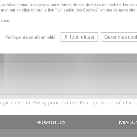
vez sélectionner l'usage que nous ferons de vos données en cochant les cas
t moment en cliquant sur le lien "Utilisation des Cookies" en bas de notre site.
iance.
nifie qu'il peut masquer efficacement les imperfections et 
au long de la journée. De plus, il est spécialement formulé p
e protection SPF 25, il contribue à protéger votre peau des r
Tout refuser
Gérer mes coo
Politique de confidentialité
gie La Roche Posay pour femme (Peau grasse, acné et impe
PROMOTIONS
LIVRAISO