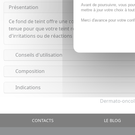
Avant de poursuivre, vous pou
Présentation
mettre à jour votre choix à tou
Merci d'avance pour votre conf
Ce fond de teint offre une couvrance élevée, ce qui sig
tenue pour que votre teint reste frais et uniforme tout 
d'irritations ou de réactions allergiques. Enfin, avec un
Conseils d'utilisation
Composition
Indications
Dermato-oncolo
CONTACTS
LE BLOG