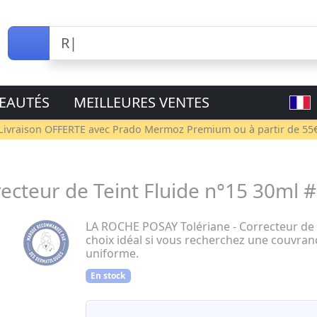
EAUTÉS
MEILLEURES VENTES
Livraison OFFERTE avec
Prado Mermoz Premium
ou à partir de 55
cteur de Teint Fluide n°15 30ml #
LA ROCHE POSAY Tolériane - Correcteur de T
choix idéal si vous recherchez une couvran
uniforme.
En stock