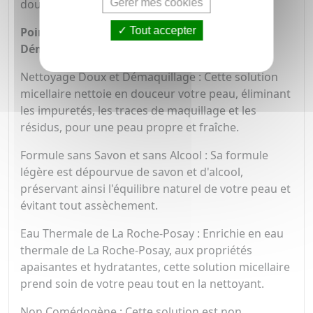
Gérer mes cookies
douceur.
Tout accepter
Points forts de la Solution Micellaire
Démaquillante La Roche-Posay :
Nettoyage Doux et Démaquillage : Cette solution
micellaire nettoie en douceur votre peau, éliminant
les impuretés, les traces de maquillage et les
résidus, pour une peau propre et fraîche.
Formule sans Savon et sans Alcool : Sa formule
légère est dépourvue de savon et d'alcool,
préservant ainsi l'équilibre naturel de votre peau et
évitant tout assèchement.
Eau Thermale de La Roche-Posay : Enrichie en eau
thermale de La Roche-Posay, aux propriétés
apaisantes et hydratantes, cette solution micellaire
prend soin de votre peau tout en la nettoyant.
Non Comédogène : Cette solution est non