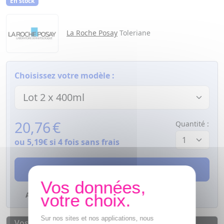
En stock
La Roche Posay
Toleriane
Choisissez votre modèle :
20,76
€
Quantité :
ou
5,19€
si 4 fois sans frais
AJOUTER AU PANIER
Ajouter à mes favoris
Sur nos sites et nos applications, nous
Vos avantages