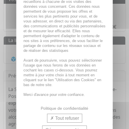
recueillons à chacune de vos visites des
données vous concernant. Ces données nous
Des prix
IMBATTABLES
permettent de vous proposer les offres et
services les plus pertinents pour vous, et de
Paiement en ligne
SÉCURISÉ
vous adresser, en direct ou via des partenaires,
Paiement en
4 fois sans frais
à partir de 30€
des communications et publicités personnalisées
et de mesurer leur efficacité. Elles nous
permettent également d'adapter le contenu de
La livraison
nos sites à vos préférences, de vous faciliter le
partage de contenu sur les réseaux sociaux et
Livraison gratuite dès
55€
de réaliser des statistiques
Acheminement Chronopost
en 24h*
Avant de poursuivre, vous pouvez sélectionner
l'usage que nous ferons de vos données en
cochant les cases ci-dessous. Vous pourrez
Présentation
mettre à jour votre choix à tout moment en
cliquant sur le lien "Utilisation des Cookies" en
bas de notre site.
La Solution Micellaire Démaquillante de La Roche-
Merci d'avance pour votre confiance.
Posay est un soin essentiel qui offre une
expérience de nettoyage doux et efficace pour
Politique de confidentialité
votre peau. Sa formule légère, sans savon et sans
alcool, rafraîchit, adoucit et protège votre peau des
Tout refuser
agressions quotidiennes tout en la nettoyant en