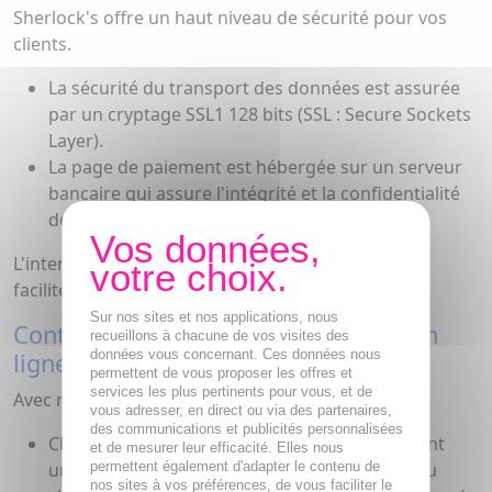
Sherlock's offre un haut niveau de sécurité pour vos
clients.
La sécurité du transport des données est assurée
par un cryptage SSL1 128 bits (SSL : Secure Sockets
Layer).
La page de paiement est hébergée sur un serveur
bancaire qui assure l'intégrité et la confidentialité
des données recueillies.
L'internaute est dans un espace de confiance qui
facilitera sa décision d'achat en ligne.
Sur nos sites et nos applications, nous
Contrôle et maîtrise des paiements en
recueillons à chacune de vos visites des
données vous concernant. Ces données nous
ligne
permettent de vous proposer les offres et
services les plus pertinents pour vous, et de
Avec notre solution Sherlock's :
vous adresser, en direct ou via des partenaires,
des communications et publicités personnalisées
Chaque paiement déclenche systématiquement
et de mesurer leur efficacité. Elles nous
une demande d'autorisation vers la banque du
permettent également d'adapter le contenu de
nos sites à vos préférences, de vous faciliter le