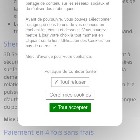
client afin de vérifier la validité des coordonnées de
partage de contenu sur les réseaux sociaux et
la carte. Ceci offre ainsi une sécurité
de réaliser des statistiques
supplémentaire.
Avant de poursuivre, vous pouvez sélectionner
La réponse à la demande d'autorisation est
l'usage que nous ferons de vos données en
cochant les cases ci-dessous. Vous pourrez
transmise à l'internaute ainsi qu'au site marchand.
mettre à jour votre choix à tout moment en
cliquant sur le lien "Utilisation des Cookies" en
Sherlock's 3D Secure
bas de notre site.
3D Secure est un système Visa et MasterCard visant à
Merci d'avance pour votre confiance.
sécuriser les paiements effectués par cartes bancaires
sur Internet. Le système 3D Secure permet, avant la
Politique de confidentialité
demande d'autorisation monétique, de mettre en
Tout refuser
relation le porteur et sa banque afin que cette dernière
puisse authentifier son client. La méthode
Gérer mes cookies
d'authentification est laissée au libre choix de la banque
du porteur.
Tout accepter
Mise à jour le 22/11/2021
Paiement en 4 fois sans frais