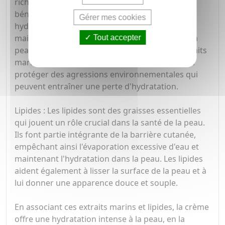
riches en minéraux, vitamines et acides aminés
bénéfiques pour la peau. Ils ont des propriétés
Gérer mes cookies
hydratantes et nourrissantes qui aident à
maintenir la barrière cutanée, ce qui permet à la
Tout accepter
peau de retenir davantage d'humidité. Ces extraits
marins peuvent également apaiser la peau et la
protéger des agressions environnementales qui
peuvent entraîner une perte d'hydratation.
Lipides : Les lipides sont des graisses essentielles
qui jouent un rôle crucial dans la santé de la peau.
Ils font partie intégrante de la barrière cutanée,
empêchant ainsi l'évaporation excessive d'eau et
maintenant l'hydratation dans la peau. Les lipides
aident également à lisser la surface de la peau et à
lui donner une apparence douce et souple.
En associant ces extraits marins et lipides, la crème
offre une hydratation intense à la peau, en la