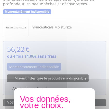
profondeur les peaux sèches et déshydratées.
Momentanément indisponible
Skinceuticals
Moisturize
56,22
€
ou 4 fois
14,06€
sans frais
Momentanément indisponible
M'avertir dès que le produit sera disponible
Ajouter à mes favoris
Vos avantages