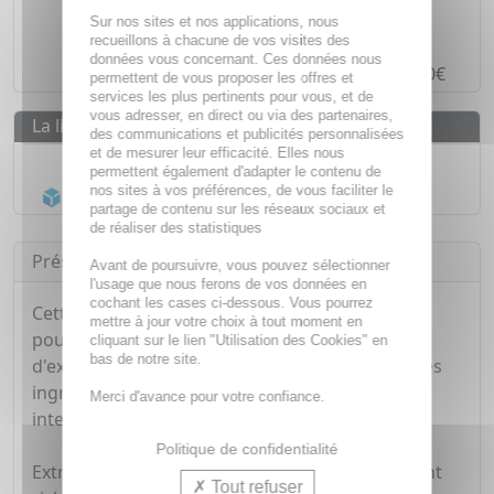
Des prix
IMBATTABLES
Sur nos sites et nos applications, nous
Paiement en ligne
SÉCURISÉ
recueillons à chacune de vos visites des
données vous concernant. Ces données nous
Paiement en
4 fois sans frais
à partir de 30€
permettent de vous proposer les offres et
services les plus pertinents pour vous, et de
vous adresser, en direct ou via des partenaires,
La livraison
des communications et publicités personnalisées
et de mesurer leur efficacité. Elles nous
Livraison gratuite dès
55€
permettent également d'adapter le contenu de
nos sites à vos préférences, de vous faciliter le
Acheminement Chronopost
en 24h*
partage de contenu sur les réseaux sociaux et
de réaliser des statistiques
Présentation
Avant de poursuivre, vous pouvez sélectionner
l'usage que nous ferons de vos données en
cochant les cases ci-dessous. Vous pourrez
Cette crème semble être un excellent hydratant
mettre à jour votre choix à tout moment en
pour la peau grâce à sa formulation spécifique
cliquant sur le lien "Utilisation des Cookies" en
bas de notre site.
d'extraits marins et de lipides. Voici comment ces
ingrédients peuvent contribuer à hydrater
Merci d'avance pour votre confiance.
intensément la peau :
Politique de confidentialité
Extraits marins : Les extraits marins sont souvent
Tout refuser