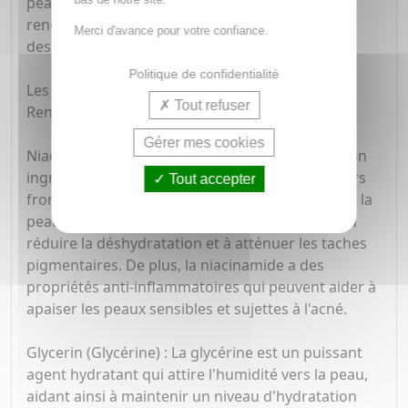
peau, hydrater en profondeur, stimuler le
renouvellement cellulaire et réduire l'apparence
Merci d'avance pour votre confiance.
des rides.
Politique de confidentialité
Les principaux actifs présents dans Metacell
Tout refuser
Renewal B3 sont les suivants :
Gérer mes cookies
Niacinamide (Vitamine B3) : La niacinamide est un
ingrédient multifonctionnel qui agit sur plusieurs
Tout accepter
fronts pour améliorer la santé et l'apparence de la
peau. Elle aide à renforcer la barrière cutanée, à
réduire la déshydratation et à atténuer les taches
pigmentaires. De plus, la niacinamide a des
propriétés anti-inflammatoires qui peuvent aider à
apaiser les peaux sensibles et sujettes à l'acné.
Glycerin (Glycérine) : La glycérine est un puissant
agent hydratant qui attire l'humidité vers la peau,
aidant ainsi à maintenir un niveau d'hydratation