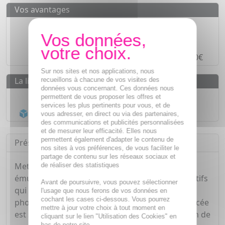
Vos avantages
Des prix
IMBATTABLES
Paiement en ligne
SÉCURISÉ
Paiement en
4 fois sans frais
à partir de 30€
Sur nos sites et nos applications, nous
La livraison
recueillons à chacune de vos visites des
données vous concernant. Ces données nous
Livraison gratuite dès
55€
permettent de vous proposer les offres et
services les plus pertinents pour vous, et de
Acheminement Chronopost
en 24h*
vous adresser, en direct ou via des partenaires,
des communications et publicités personnalisées
et de mesurer leur efficacité. Elles nous
permettent également d'adapter le contenu de
Présentation
nos sites à vos préférences, de vous faciliter le
partage de contenu sur les réseaux sociaux et
Metacell Renewal B3 de SkinCeuticals est une
de réaliser des statistiques
émulsion aqueuse hautement concentrée en actifs
Avant de poursuivre, vous pouvez sélectionner
qui agit de manière globale sur les signes du
l'usage que nous ferons de vos données en
cochant les cases ci-dessous. Vous pourrez
photovieillissement de la peau. Sa formule avancée
mettre à jour votre choix à tout moment en
est spécialement conçue pour améliorer le grain de
cliquant sur le lien "Utilisation des Cookies" en
bas de notre site.