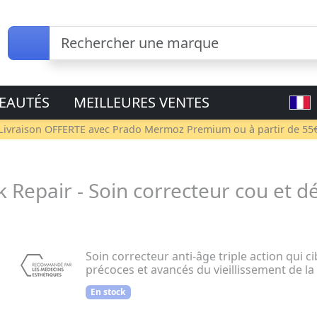
EAUTÉS
MEILLEURES VENTES
Livraison OFFERTE avec
Prado Mermoz Premium
ou à partir de 55
epair - Soin correcteur cou et déc
Soin correcteur anti-âge triple action qui ci
précoces et avancés du vieillissement de la
En stock