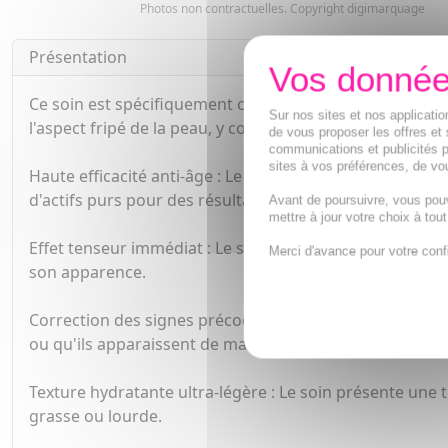
Photos non contractuelles. Copyright digimarquage
Présentation
Ce soin est spécifiquement conçu pour cibler les signes 
Sur nos sites et nos applicat
l'aspect fripé de la peau, y compris le double-menton. V
de vous proposer les offres et 
communications et publicités p
sites à vos préférences, de vou
Haute efficacité anti-âge : Le soin est formulé pour offr
d'actifs purs pour des résultats visibles.
Avant de poursuivre, vous pou
mettre à jour votre choix à tou
Effet tenseur immédiat : Le soin procure un effet tenseu
Merci d'avance pour votre conf
son apparence.
Correction des signes précoces et avancés du vieillissem
ou qu'ils apparaissent de manière précoce, afin de prés
Texture hydratante ultra-légère : Le soin présente une 
grasse ou lourde.