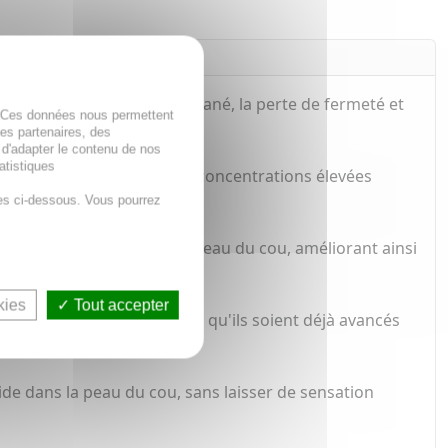
zontales, le relâchement cutané, la perte de fermeté et
. Ces données nous permettent
des partenaires, des
 d'adapter le contenu de nos
atistiques
illissement, en utilisant des concentrations élevées
es ci-dessous. Vous pourrez
 tonifier instantanément la peau du cou, améliorant ainsi
kies
Tout accepter
issement de la peau du cou, qu'ils soient déjà avancés
ide dans la peau du cou, sans laisser de sensation