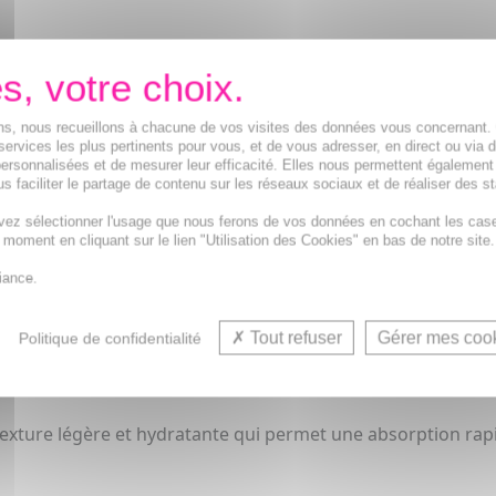
du vieillissement de la peau du cou, tels que les rides hori
ions, nous recueillons à chacune de vos visites des données vous concernant
oici quelques points importants basés sur la description :
services les plus pertinents pour vous, et de vous adresser, en direct ou via 
ersonnalisées et de mesurer leur efficacité. Elles nous permettent également
s faciliter le partage de contenu sur les réseaux sociaux et de réaliser des st
ir une haute efficacité dans la lutte contre les signes du vie
vez sélectionner l'usage que nous ferons de vos données en cochant les cas
t moment en cliquant sur le lien "Utilisation des Cookies" en bas de notre site.
r immédiat, ce qui signifie qu'il peut aider à raffermir et à
iance.
Tout refuser
Gérer mes coo
Politique de confidentialité
ent : Le soin est conçu pour s'attaquer aux signes de vieill
erver la jeunesse et la fermeté de la peau.
texture légère et hydratante qui permet une absorption rap