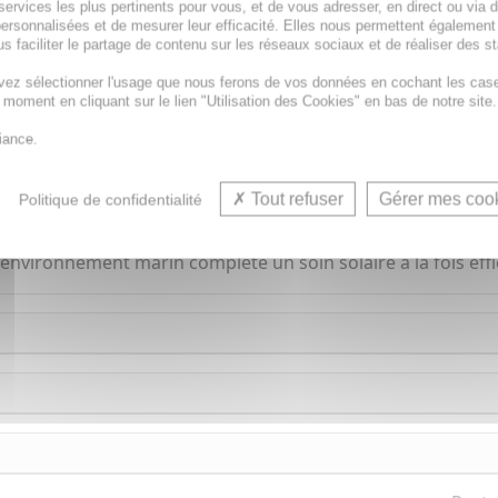
Paiement en ligne
SÉCURISÉ
services les plus pertinents pour vous, et de vous adresser, en direct ou via 
ersonnalisées et de mesurer leur efficacité. Elles nous permettent également
Paiement en
4 fois sans frais
à part
s faciliter le partage de contenu sur les réseaux sociaux et de réaliser des st
de 30€
vez sélectionner l'usage que nous ferons de vos données en cochant les cas
t moment en cliquant sur le lien "Utilisation des Cookies" en bas de notre site.
iance.
le
lait solaire hydratant invisible SPF50+ Capital Soleil de
Tout refuser
Gérer mes coo
Politique de confidentialité
et UVB tout en hydratant intensément la peau pendant 24 he
l pour les peaux sensibles, il est
hypoallergénique
, résis
'environnement marin complète un soin solaire à la fois effi