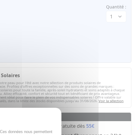
Quantité :
Solaires
otre peau pour l'été avec notre sélection de produits solaires de
ie. Profitez d'offres exceptionnelles sur des soins de grandes marques :
solaires pour toute la famille, après-soleil hydratants et soins adaptés à chaque
. Alliez efficacité, confort et sécurité tout en bénéficiant de prix avantageux.
ent idéal pour faire le plein de vos indispensables solaires ! Offre valable sur
nalés, dans la limite des stocks disponibles jusqu'au 31/08/2026.
Voir la sélection
La livraison
Livraison gratuite dès
55€
. Ces données nous permettent