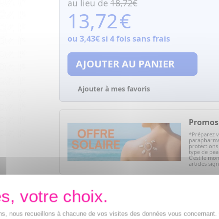
au lieu de
18,72€
13,72
€
ou
3,43€
si 4 fois sans frais
AJOUTER AU PANIER
Ajouter à mes favoris
Promos 
*Préparez v
parapharmac
protections 
type de peau
C'est le mom
articles sig
Vos avantages
Des prix
IMBATTABLES
ions, nous recueillons à chacune de vos visites des données vous concernant