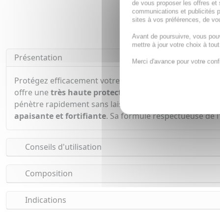
de vous proposer les offres et 
communications et publicités p
sites à vos préférences, de vou
Avant de poursuivre, vous pou
mettre à jour votre choix à tou
Présentation
Merci d'avance pour votre conf
Protégez efficacement votre peau des rayons UV avec 
offre une
très haute protection solaire
contre les UVA 
pénètre rapidement sans laisser de traces blanches. Idéa
apaisante et fortifiante
. Sa formule respectueuse de l
Conseils d'utilisation
Composition
Indications