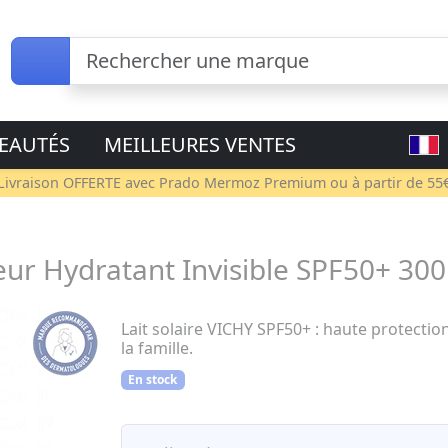
EAUTÉS
MEILLEURES VENTES
Livraison OFFERTE avec
Prado Mermoz Premium
ou à partir de 55
cteur Hydratant Invisible SPF50+ 30
Lait solaire VICHY SPF50+ : haute protection
la famille.
En stock