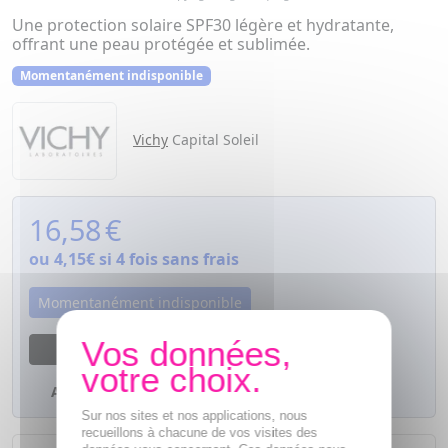
Une protection solaire SPF30 légère et hydratante,
offrant une peau protégée et sublimée.
Momentanément indisponible
Vichy
Capital Soleil
16,58
€
ou
4,15€
si 4 fois sans frais
Momentanément indisponible
M'avertir dès que le produit sera disponible
Ajouter à mes favoris
Sur nos sites et nos applications, nous
recueillons à chacune de vos visites des