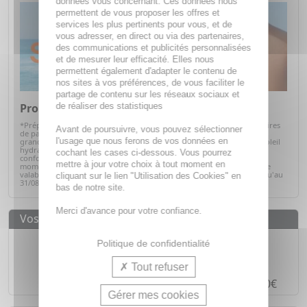
données vous concernant. Ces données nous
permettent de vous proposer les offres et
services les plus pertinents pour vous, et de
vous adresser, en direct ou via des partenaires,
des communications et publicités personnalisées
et de mesurer leur efficacité. Elles nous
permettent également d'adapter le contenu de
nos sites à vos préférences, de vous faciliter le
partage de contenu sur les réseaux sociaux et
de réaliser des statistiques
Promos Solaires
*Préparez votre peau pour l'été avec notre sélection de produits solaires
Avant de poursuivre, vous pouvez sélectionner
de parapharmacie. Profitez d'offres exceptionnelles sur des soins de
l'usage que nous ferons de vos données en
grandes marques : protections solaires pour toute la famille, après-soleil
hydratants et soins adaptés à chaque type de peau. Alliez efficacité,
cochant les cases ci-dessous. Vous pourrez
confort et sécurité tout en bénéficiant de prix avantageux. C'est le
mettre à jour votre choix à tout moment en
moment idéal pour faire le plein de vos indispensables solaires ! Offre
valable sur articles signalés, dans la limite des stocks disponibles jusqu'au
cliquant sur le lien "Utilisation des Cookies" en
31/08/2026.
Voir la sélection
bas de notre site.
Merci d'avance pour votre confiance.
Vos avantages
Des prix
IMBATTABLES
Politique de confidentialité
Paiement en ligne
SÉCURISÉ
Tout refuser
Paiement en
4 fois sans frais
à partir de 30€
Gérer mes cookies