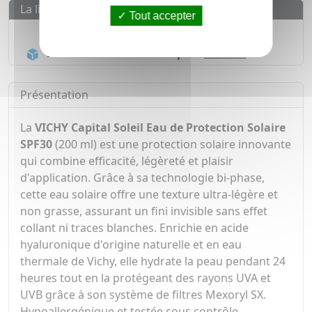
La livraison
Tout accepter
Livraison gratuite dès
55€
Acheminement Chronopost
en 24h*
Présentation
La
VICHY Capital Soleil Eau de Protection Solaire
SPF30
(200 ml) est une protection solaire innovante
qui combine efficacité, légèreté et plaisir
d'application.
Grâce à sa technologie bi-phase,
cette eau solaire offre une texture ultra-légère et
non grasse, assurant un fini invisible sans effet
collant ni traces blanches.
Enrichie en acide
hyaluronique d'origine naturelle et en eau
thermale de Vichy, elle hydrate la peau pendant 24
heures tout en la protégeant des rayons UVA et
UVB grâce à son système de filtres Mexoryl SX.
Hypoallergénique et testée sous contrôle