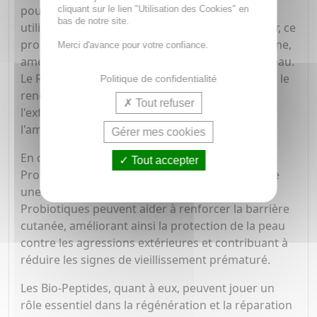
pour ses propriétés anti-âge puissantes. En
cliquant sur le lien "Utilisation des Cookies" en
bas de notre site.
utilisant un sérum enrichi en 0,2% de Rétinol pur, ce
produit aide à stimuler la production de collagène,
Merci d'avance pour votre confiance.
améliorant ainsi l'élasticité et la fermeté de la peau.
Le Rétinol est également efficace pour accélérer le
Politique de confidentialité
renouvellement cellulaire, ce qui contribue à
Tout refuser
l'exfoliation des cellules mortes de la peau et à
l'amélioration de son éclat.
Gérer mes cookies
En combinant le Rétinol avec des Fractions de
Tout accepter
Probiotiques et des Bio-Peptides, ce sérum offre
une action anti-âge complète. Les Fractions de
Probiotiques peuvent aider à renforcer la barrière
cutanée, améliorant ainsi la protection de la peau
contre les agressions extérieures et contribuant à
réduire les signes de vieillissement prématuré.
Les Bio-Peptides, quant à eux, peuvent jouer un
rôle essentiel dans la régénération et la réparation