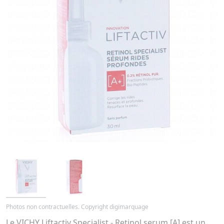
Photos non contractuelles. Copyright digimarquage
Le VICHY Liftactiv Specialist - Retinol serum [A] est un