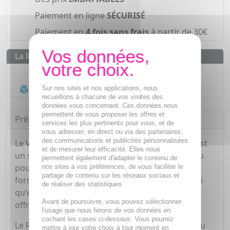
Paiement en ligne
SÉCURISÉ
Paiement en
4 fois sans frais
à partir de 30€
La livraison
Livraison gratuite dès
55€
Acheminement Chronopost
en 24h*
Sur nos sites et nos applications, nous
recueillons à chacune de vos visites des
données vous concernant. Ces données nous
permettent de vous proposer les offres et
Présentation
services les plus pertinents pour vous, et de
vous adresser, en direct ou via des partenaires,
des communications et publicités personnalisées
Le VICHY Liftactiv Specialist - Retinol serum [A] est
et de mesurer leur efficacité. Elles nous
un sérum correcteur anti-rides profondes conçu
permettent également d'adapter le contenu de
pour cibler les rides tenaces et profondes. Sa
nos sites à vos préférences, de vous faciliter le
partage de contenu sur les réseaux sociaux et
formule est enrichie en 0,2% de Rétinol pur, ainsi
de réaliser des statistiques
qu'en Fractions de probiotiques et Bio-peptides,
Avant de poursuivre, vous pouvez sélectionner
offrant ainsi une action anti-âge intense.
l'usage que nous ferons de vos données en
cochant les cases ci-dessous. Vous pourrez
Le Rétinol est un dérivé de la vitamine A, reconnu
mettre à jour votre choix à tout moment en