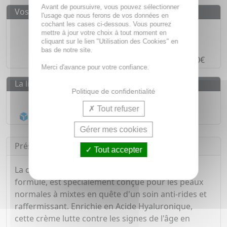
Avant de poursuivre, vous pouvez sélectionner
Vos avantages
l'usage que nous ferons de vos données en
cochant les cases ci-dessous. Vous pourrez
Des prix
IMBATTABLES
mettre à jour votre choix à tout moment en
cliquant sur le lien "Utilisation des Cookies" en
Paiement en ligne
SÉCURISÉ
bas de notre site.
Paiement en
4 fois sans frais
à partir de 30€
Merci d'avance pour votre confiance.
La livraison
Politique de confidentialité
Livraison gratuite dès
55€
Tout refuser
Acheminement Chronopost
en 24h*
Gérer mes cookies
Présentation
Tout accepter
La crème VICHY Liftactiv Suprême, nouvelle
formule, est spécialement conçue pour les peaux
normales à mixtes en quête d'un soin anti-rides et
raffermissant. Enrichie en Acide Hyaluronique,
cette crème lutte contre les signes de l'âge en