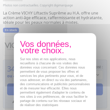
Photos non contractuelles. Copyright digimarquage
La Crème VICHY Liftactiv Suprême au H.A. offre une
action anti-âge efficace, raffermissante et hydratante,
idéale pour les peaux normales à mixtes.
En stock
Vichy
Liftactiv Suprême
Sur nos sites et nos applications, nous
recueillons à chacune de vos visites des
34,31
€
Quantité :
données vous concernant. Ces données nous
permettent de vous proposer les offres et
ou 4 fois
8,58€
sans frais
services les plus pertinents pour vous, et de
vous adresser, en direct ou via des partenaires,
des communications et publicités personnalisées
AJOUTER AU PANIER
et de mesurer leur efficacité. Elles nous
permettent également d'adapter le contenu de
nos sites à vos préférences, de vous faciliter le
partage de contenu sur les réseaux sociaux et
Ajouter à mes favoris
de réaliser des statistiques