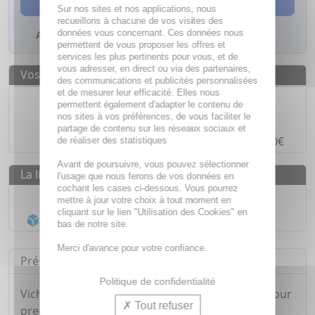
Sur nos sites et nos applications, nous
recueillons à chacune de vos visites des
données vous concernant. Ces données nous
Ajouter à mes favoris
permettent de vous proposer les offres et
services les plus pertinents pour vous, et de
vous adresser, en direct ou via des partenaires,
Vos avantages
des communications et publicités personnalisées
et de mesurer leur efficacité. Elles nous
Des prix
IMBATTABLES
permettent également d'adapter le contenu de
nos sites à vos préférences, de vous faciliter le
Paiement en ligne
SÉCURISÉ
partage de contenu sur les réseaux sociaux et
Paiement en
4 fois sans frais
à partir de 30€
de réaliser des statistiques
Avant de poursuivre, vous pouvez sélectionner
La livraison
l'usage que nous ferons de vos données en
cochant les cases ci-dessous. Vous pourrez
Livraison gratuite dès
55€
mettre à jour votre choix à tout moment en
cliquant sur le lien "Utilisation des Cookies" en
Acheminement Chronopost
en 24h*
bas de notre site.
Merci d'avance pour votre confiance.
Présentation
Politique de confidentialité
Vichy Minéral 89 Yeux est spécialement conçu pour
Tout refuser
prendre soin de la zone délicate du contour des