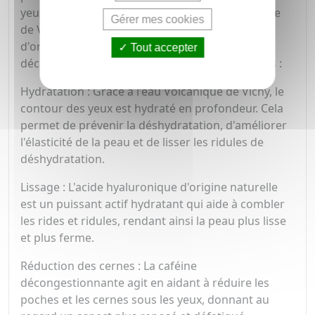
yeux. Sa formule unique associe l'eau Volcanique
Gérer mes cookies
de Vichy dosée à 89%, de l'acide hyaluronique
d'origine naturelle et de la caféine
Tout accepter
décongestionnante pour des bienfaits multiples :
Hydratation : Grâce à l'eau Volcanique de Vichy, le
contour des yeux est hydraté en profondeur. Cela
permet de prévenir la déshydratation, d'améliorer
l'élasticité de la peau et de lisser les ridules de
déshydratation.
Lissage : L'acide hyaluronique d'origine naturelle
est un puissant actif hydratant qui aide à combler
les rides et ridules, rendant ainsi la peau plus lisse
et plus ferme.
Réduction des cernes : La caféine
décongestionnante agit en aidant à réduire les
poches et les cernes sous les yeux, donnant au