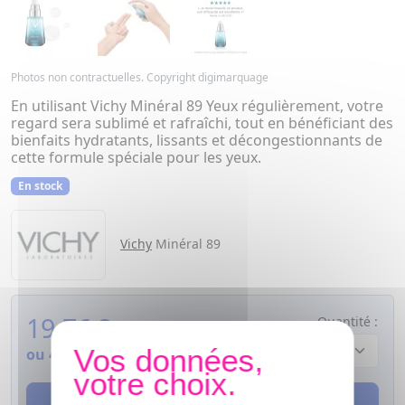
Photos non contractuelles. Copyright digimarquage
En utilisant Vichy Minéral 89 Yeux régulièrement, votre
regard sera sublimé et rafraîchi, tout en bénéficiant des
bienfaits hydratants, lissants et décongestionnants de
cette formule spéciale pour les yeux.
En stock
Vichy
Minéral 89
19,76
€
Quantité :
ou
4,94€
si 4 fois sans frais
AJOUTER AU PANIER