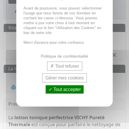
Avant de poursuivre, vous pouvez sélectionner
Ajouter à mes favoris
l'usage que nous ferons de vos données en
cochant les cases ci-dessous. Vous pourrez
mettre à jour votre choix à tout moment en
Vos avantages
cliquant sur le lien "Utilisation des Cookies" en
bas de notre site.
Des prix
IMBATTABLES
Merci d'avance pour votre confiance.
Paiement en ligne
SÉCURISÉ
Paiement en
4 fois sans frais
à partir de 30€
Politique de confidentialité
Tout refuser
La livraison
Livraison gratuite dès
55€
Gérer mes cookies
Acheminement Chronopost
en 24h*
Tout accepter
Présentation
La
lotion tonique perfectrice VICHY Pureté
Thermale
est conçue pour parfaire le nettoyage de