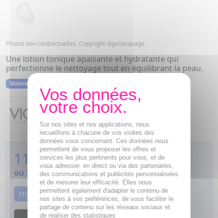
Photos non contractuelles. Copyright digimarquage
Une lotion tonique apaisante et hydratante qui
perfectionne le nettoyage tout en équilibrant la peau.
Momentanément indisponible
Vichy
Pureté Thermale
Sur nos sites et nos applications, nous
recueillons à chacune de vos visites des
données vous concernant. Ces données nous
permettent de vous proposer les offres et
11,46
€
services les plus pertinents pour vous, et de
vous adresser, en direct ou via des partenaires,
ou
2,87€
si 4 fois sans frais
des communications et publicités personnalisées
et de mesurer leur efficacité. Elles nous
permettent également d'adapter le contenu de
Momentanément indisponible
nos sites à vos préférences, de vous faciliter le
partage de contenu sur les réseaux sociaux et
de réaliser des statistiques
M'avertir dès que le produit sera disponible